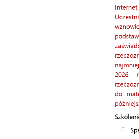
Interne
Uczestn
wznowi
podstaw
zaświa
rzeczoz
najmnie
2026 r
rzeczoz
do mate
późniejs
Szkoleni
Sp