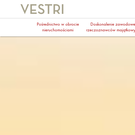
Pośrednictwo w obrocie
Doskonalenie zawodow
nieruchomościami
rzeczoznawców majątkow