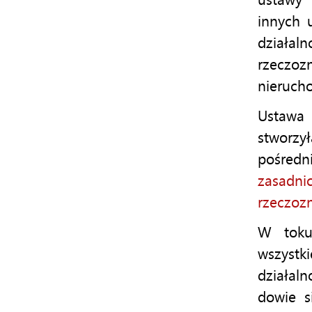
innych 
dział
rzeczo
nieruch
Ustawa
stworzy
pośredn
zasadn
rzeczoz
W toku
wszyst
działaln
dowie s