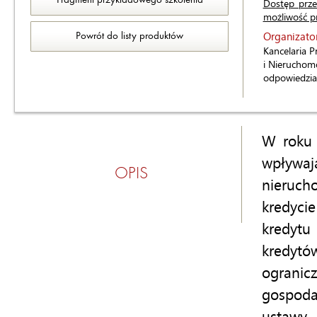
Fragment przykładowego szkolenia
Dostęp prze
możliwość pr
Organizator
Powrót do listy produktów
Kancelaria 
i Nieruchom
odpowiedzia
W roku 
wpływa
OPIS
nieruc
kredyci
kredytu
kredyt
ograni
gospodar
ustawy 