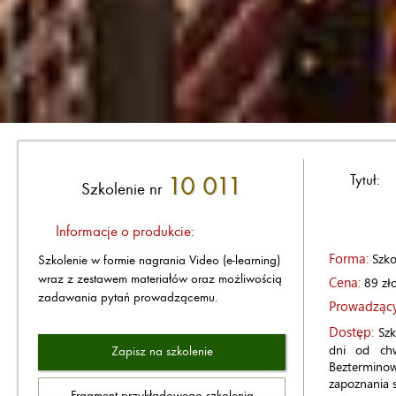
Tytuł:
10 011
Szkolenie nr
Informacje o produkcie:
Forma:
Szkol
Szkolenie w formie nagrania Video (e-learning)
wraz z zestawem materiałów oraz możliwością
Cena:
89 zł
zadawania pytań prowadzącemu.
Prowadzący
Dostęp:
Szk
dni od chw
Zapisz na szkolenie
Beztermino
zapoznania s