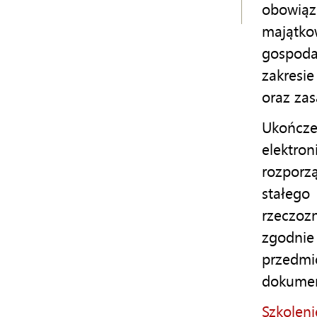
obowią
majątko
gospoda
zakresi
oraz za
Ukończe
elektro
rozporz
stałeg
rzeczo
zgodnie
przed
dokumen
Szkolen