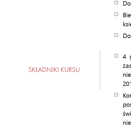
Do
Bi
ks
Do
4 
za
SKŁADNIKI KURSU
ni
20
Ko
po
św
ni