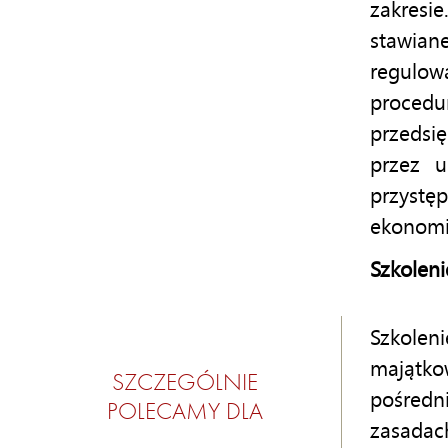
zakresi
stawian
regulo
procedu
przeds
przez u
przystę
ekonomic
Szkoleni
Szkole
majątko
SZCZEGÓLNIE
pośred
POLECAMY DLA
zasada